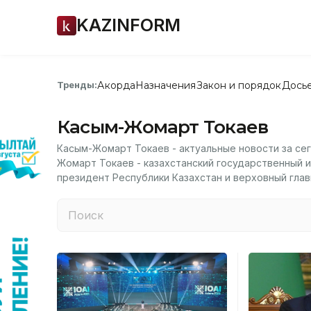
KAZINFORM
Акорда
Назначения
Закон и порядок
Дось
Тренды:
Касым-Жомарт Токаев
Касым-Жомарт Токаев - актуальные новости за се
Жомарт Токаев - казахстанский государственный 
президент Республики Казахстан и верховный гл