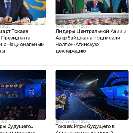
та 2026
14:48, 31 Июля 2026
арт Токаев
Лидеры Центральной Азии и
 Президента
Азербайджана подписали
и с Национальным
Чолпон-Атинскую
ны
декларацию
2026
18:57, 29 Июля 2026
гры будущего»
Токаев: Игры будущего в
олотым мостом»
Астане придадут новый