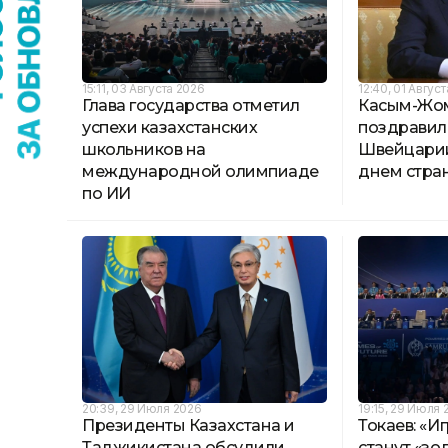
15:11, 03 Августа 2026
12:40, 01 Авгус
Глава государства отметил
Касым-Жом
успехи казахстанских
поздравил
школьников на
Швейцари
международной олимпиаде
днем стра
по ИИ
20:39, 29 Июля 2026
19:15, 29 Июля 
Президенты Казахстана и
Токаев: «И
Таджикистана обсудили
станут «з