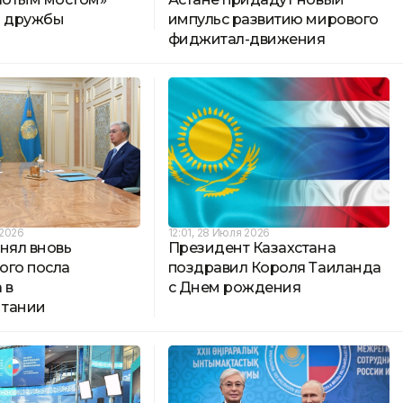
и дружбы
импульс развитию мирового
фиджитал-движения
 2026
12:01, 28 Июля 2026
нял вновь
Президент Казахстана
ого посла
поздравил Короля Таиланда
 в
с Днем рождения
итании