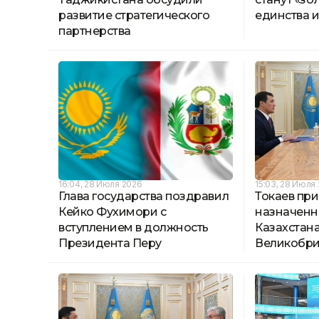
развитие стратегического
единства 
партнерства
16:04, 28 Июля 2026
15:03, 28 Июля
Глава государства поздравил
Токаев при
Кейко Фухимори с
назначенн
вступлением в должность
Казахстана
Президента Перу
Великобр