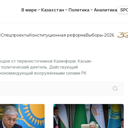
В мире
Казахстан
Политика
Аналитика
SP
е
Спецпроекты
Конституционная реформа
Выборы-2026
годня от первоисточников Казинформ. Касым-
и политический деятель. Действующий
авнокомандующий вооружёнными силами РК