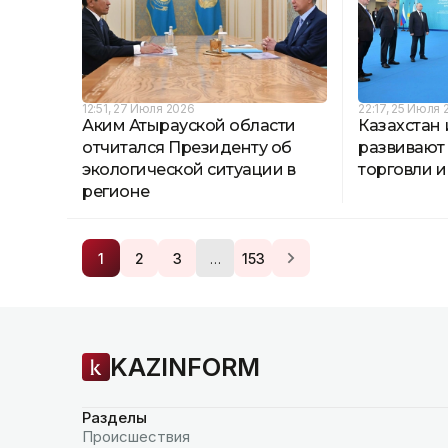
12:51, 27 Июля 2026
22:17, 25 Июля 
Аким Атырауской области
Казахстан 
отчитался Президенту об
развивают
экологической ситуации в
торговли и
регионе
…
1
2
3
153
KAZINFORM
Разделы
Происшествия