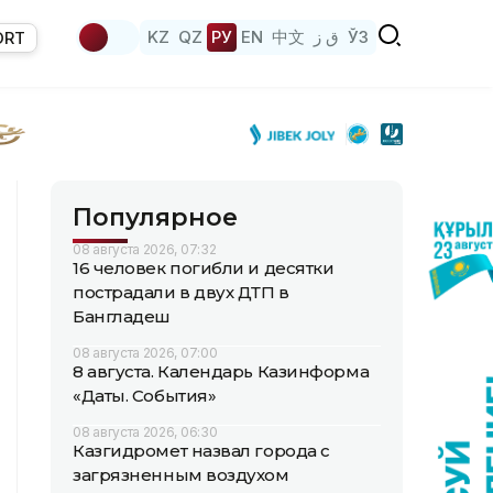
KZ
QZ
РУ
EN
中文
ق ز
ЎЗ
ORT
Популярное
08 августа 2026, 07:32
16 человек погибли и десятки
пострадали в двух ДТП в
Бангладеш
08 августа 2026, 07:00
8 августа. Календарь Казинформа
«Даты. События»
08 августа 2026, 06:30
Казгидромет назвал города с
загрязненным воздухом