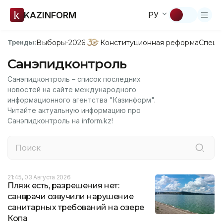
KAZINFORM
РУ
Выборы-2026
Конституционная реформа
Спецп
Тренды:
Санэпидконтроль
Санэпидконтроль – список последних
новостей на сайте международного
информационного агентства "Казинформ".
Читайте актуальную информацию про
Санэпидконтроль на inform.kz!
21:45, 03 Августа 2026
Пляж есть, разрешения нет:
санврачи озвучили нарушение
санитарных требований на озере
Копа