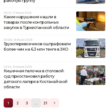
рабочую группу
00:12, 17 Июля 2026
Какие нарушения нашли в
товарах после контрольных
закупок в Туркестанской области
00:08, 14 Июля 2026
Грузоперевозчиков оштрафовали
более чем на 6,3 млн тенге в ЗКО
22:04, 10 Июля 2026
Кишечная палочка в столовой:
суд приостановил работу
детского лагеря в Костанайской
области
…
1
2
3
21