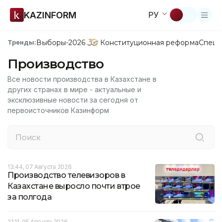
KAZINFORM
РУ
Выборы-2026
Конституционная реформа
Спецп
Тренды:
Производство
Все новости производства в Казахстане в
других странах в мире - актуальные и
эксклюзивные новости за сегодня от
первоисточников Казинформ
13:44, 07 Августа 2026
Производство телевизоров в
Казахстане выросло почти втрое
за полгода
21:11, 05 Августа 2026