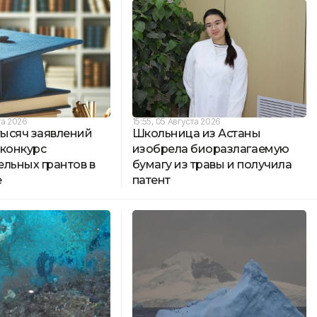
та 2026
15:55, 05 Августа 2026
тысяч заявлений
Школьница из Астаны
 конкурс
изобрела биоразлагаемую
льных грантов в
бумагу из травы и получила
е
патент