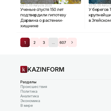
09:12, 05 Августа 2026
02:10, 05 Авгус
Ученые спустя 150 лет
У берегов
подтвердили гипотезу
крупнейши
Дарвина о растении-
в Эгейско
хищнике
…
1
2
3
607
KAZINFORM
Разделы
Происшествия
Политика
Аналитика
Экономика
В мире