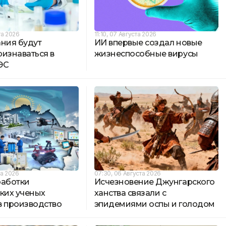
та 2026
11:10, 07 Августа 2026
ания будут
ИИ впервые создал новые
ризнаваться в
жизнеспособные вирусы
ЭС
та 2026
07:30, 06 Августа 2026
работки
Исчезновение Джунгарского
ских ученых
ханства связали с
в производство
эпидемиями оспы и голодом