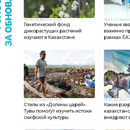
10:49, 08 Августа 2026
16:53, 07 Авгус
Генетический фонд
Ученые зв
дикорастущих растений
взаимно п
изучают в Казахстане
рамках ЕА
07:49, 07 Августа 2026
19:25, 06 Авгус
Стелы из «Долины царей»
Какие раз
Тувы помогут изучить истоки
казахстан
скифской культуры
внедряют 