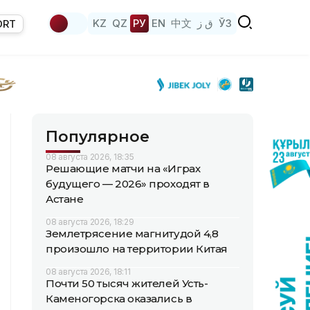
KZ
QZ
РУ
EN
中文
ق ز
ЎЗ
ORT
Популярное
08 августа 2026, 18:35
Решающие матчи на «Играх
будущего — 2026» проходят в
Астане
08 августа 2026, 18:29
Землетрясение магнитудой 4,8
произошло на территории Китая
08 августа 2026, 18:11
Почти 50 тысяч жителей Усть-
Каменогорска оказались в