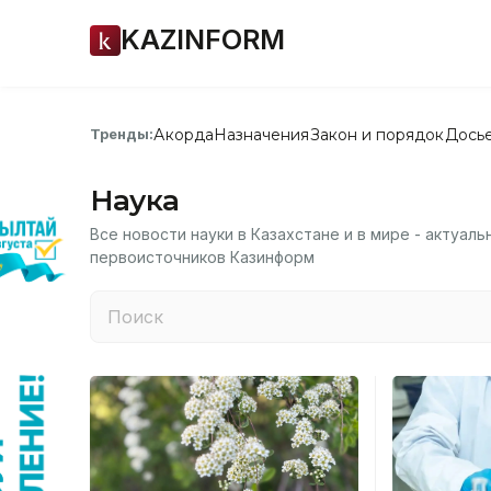
KAZINFORM
Акорда
Назначения
Закон и порядок
Дось
Тренды:
Наука
Все новости науки в Казахстане и в мире - актуал
первоисточников Казинформ