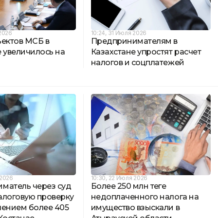
 2026
10:24, 31 Июля 2026
ъектов МСБ в
Предпринимателям в
 увеличилось на
Казахстане упростят расчет
налогов и соцплатежей
 2026
10:30, 22 Июля 2026
матель через суд
Более 250 млн теңге
алоговую проверку
недоплаченного налога на
лением более 405
имущество взыскали в