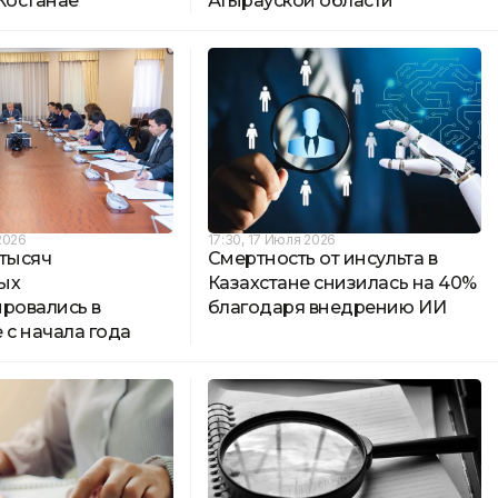
 Костанае
Атырауской области
2026
17:30, 17 Июля 2026
 тысяч
Смертность от инсульта в
ых
Казахстане снизилась на 40%
ировались в
благодаря внедрению ИИ
 с начала года