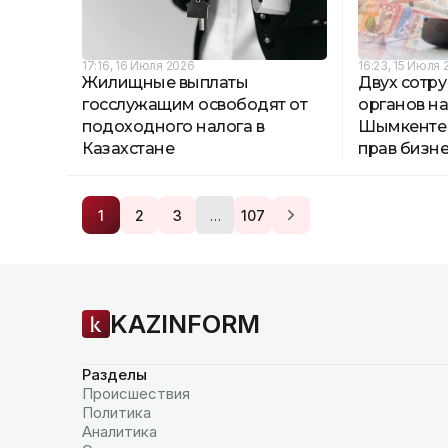
17:16, 16 Июля 2026
16:23, 15 Июля 
Жилищные выплаты
Двух сотр
госслужащим освободят от
органов на
подоходного налога в
Шымкенте 
Казахстане
прав бизн
…
1
2
3
107
KAZINFORM
Разделы
Происшествия
Политика
Аналитика