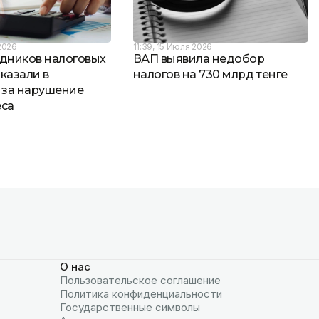
2026
11:39, 15 Июля 2026
удников налоговых
ВАП выявила недобор
казали в
налогов на 730 млрд тенге
за нарушение
еса
О нас
Пользовательское соглашение
Политика конфиденциальности
Государственные символы