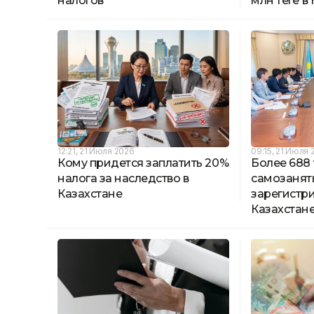
налогов
млн теңге в
12:21, 21 Июля 2026
09:15, 21 Июля 
Кому придется заплатить 20%
Более 688
налога за наследство в
самозанят
Казахстане
зарегистр
Казахстане