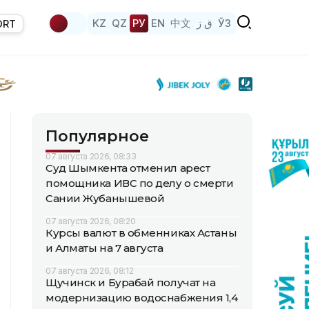
KZ
QZ
РУ
EN
中文
ق ز
ЎЗ
ORT
Популярное
07 августа 2026, 08:33
Суд Шымкента отменил арест
помощника ИВС по делу о смерти
Сании Жубанышевой
07 августа 2026, 08:20
Курсы валют в обменниках Астаны
и Алматы на 7 августа
07 августа 2026, 08:12
Щучинск и Бурабай получат на
модернизацию водоснабжения 1,4