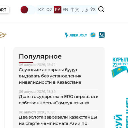
KZ
QZ
РУ
EN
中文
ق ز
ЎЗ
ORT
Популярное
06 августа 2026, 18:42
Слуховые аппараты будут
выдавать без установления
инвалидности в Казахстане
06 августа 2026, 18:39
Доля государства в ERG перешла в
собственность «Самрук-Қазына»
06 августа 2026, 18:35
Два золота завоевали казахстанцы
на старте чемпионата Азии по