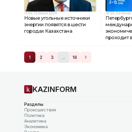
11:09, 12 Июня 2026
19:35, 03 Июня
Новые угольные источники
Петербург
энергии появятся в шести
междунар
городах Казахстана
экономиче
проходит 
…
1
2
3
16
KAZINFORM
Разделы
Происшествия
Политика
Аналитика
Экономика