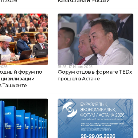
um 2026
Казахстана и России
 2026
18:35, 17 Июня 2026
одный форум по
Форум отцов в формате TEDx
 цивилизации
прошел в Астане
в Ташкенте