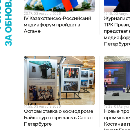
20:17, 03 Августа 2026
19:16, 03 Авгус
IV Казахстанско-Российский
Журналист
медиафорум пройдет в
ТРК Прези
Астане
представл
медиафору
Петербург
14:55, 03 Августа 2026
19:23, 01 Авгус
Фотовыставка о космодроме
Новые про
Байконур открылась в Санкт-
промышлен
Петербурге
Костанае 