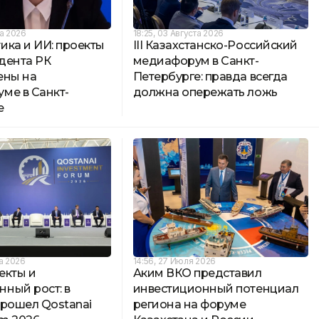
та 2026
18:25, 03 Августа 2026
ика и ИИ: проекты
III Казахстанско-Российский
дента РК
медиафорум в Санкт-
ены на
Петербурге: правда всегда
ме в Санкт-
должна опережать ложь
е
та 2026
14:56, 27 Июля 2026
екты и
Аким ВКО представил
ный рост: в
инвестиционный потенциал
прошел Qostanai
региона на форуме