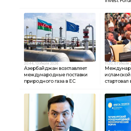
Invest For
20:44, 13 Июля 2026
11:20, 07 Июля
Азербайджан возглавляет
Междунар
международные поставки
исламской
природного газа в ЕС
стартовал 