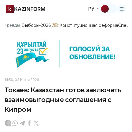
KAZINFORM
РУ
Выборы-2026
Конституционная реформа
Спецп
Тренды:
14:50, 03 Июня 2026
Токаев: Казахстан готов заключать
взаимовыгодные соглашения с
Кипром