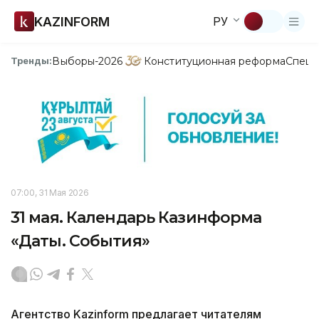
KAZINFORM
РУ
Выборы-2026
Конституционная реформа
Спецп
Тренды:
07:00, 31 Мая 2026
31 мая. Календарь Казинформа
«Даты. События»
Агентство Kazinform предлагает читателям