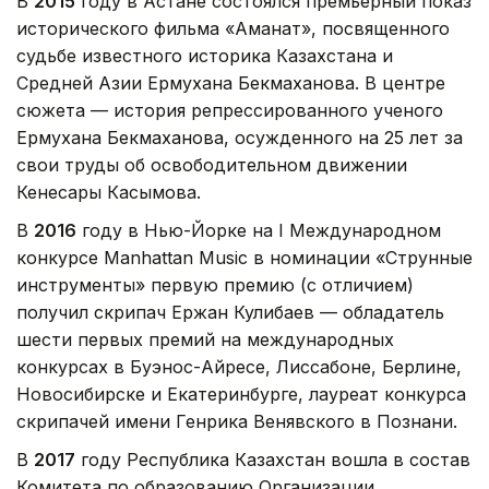
В
2015
году в Астане состоялся премьерный показ
исторического фильма «Аманат», посвященного
судьбе известного историка Казахстана и
Средней Азии Ермухана Бекмаханова. В центре
сюжета — история репрессированного ученого
Ермухана Бекмаханова, осужденного на 25 лет за
свои труды об освободительном движении
Кенесары Касымова.
В
2016
году в Нью-Йорке на I Международном
конкурсе Manhattan Music в номинации «Струнные
инструменты» первую премию (с отличием)
получил скрипач Ержан Кулибаев — обладатель
шести первых премий на международных
конкурсах в Буэнос-Айресе, Лиссабоне, Берлине,
Новосибирске и Екатеринбурге, лауреат конкурса
скрипачей имени Генрика Венявского в Познани.
В
2017
году Республика Казахстан вошла в состав
Комитета по образованию Организации