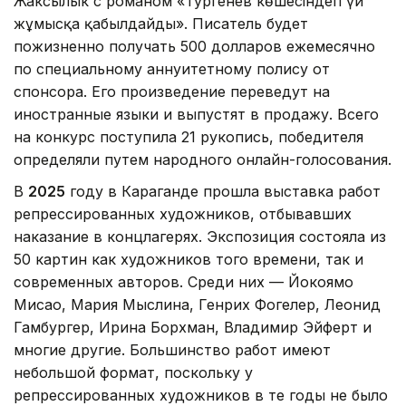
Жаксылык с романом «Тургенев көшесіндегі үй
жұмысқа қабылдайды». Писатель будет
пожизненно получать 500 долларов ежемесячно
по специальному аннуитетному полису от
спонсора. Его произведение переведут на
иностранные языки и выпустят в продажу. Всего
на конкурс поступила 21 рукопись, победителя
определяли путем народного онлайн-голосования.
В
2025
году в Караганде прошла выставка работ
репрессированных художников, отбывавших
наказание в концлагерях. Экспозиция состояла из
50 картин как художников того времени, так и
современных авторов. Среди них — Йокоямо
Мисао, Мария Мыслина, Генрих Фогелер, Леонид
Гамбургер, Ирина Борхман, Владимир Эйферт и
многие другие. Большинство работ имеют
небольшой формат, поскольку у
репрессированных художников в те годы не было