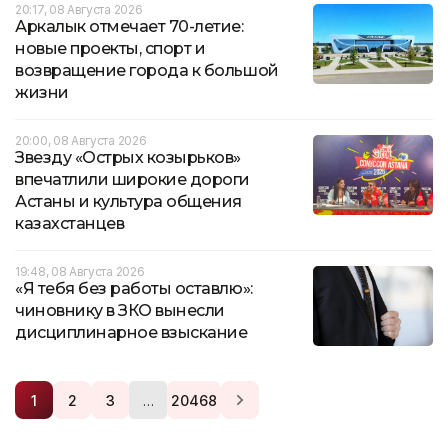
20:17, 08 Августа 2026
Аркалык отмечает 70-летие:
новые проекты, спорт и
возвращение города к большой
жизни
20:00, 08 Августа 2026
Звезду «Острых козырьков»
впечатлили широкие дороги
Астаны и культура общения
казахстанцев
19:48, 08 Августа 2026
«Я тебя без работы оставлю»:
чиновнику в ЗКО вынесли
дисциплинарное взыскание
…
1
2
3
20468