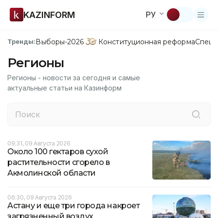
KAZINFORM
РУ
Выборы-2026
Конституционная реформа
Спецп
Тренды:
Регионы
Регионы - новости за сегодня и самые
актуальные статьи на Казинформ
09:31, 09 Августа 2026
Около 100 гектаров сухой
растительности сгорело в
Акмолинской области
06:30, 09 Августа 2026
Астану и еще три города накроет
загрязненный воздух