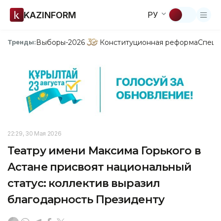
KAZINFORM
РУ
Выборы-2026
Конституционная реформа
Спецп
Тренды:
22:29, 30 Мая 2026
Театру имени Максима Горького в
Астане присвоят национальный
статус: коллектив выразил
благодарность Президенту