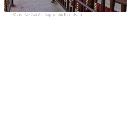
Фото: Агибай Аяпбергенов/ Kazinform
Одним из объектов мониторинга стала школа-
гимназия № 96 по улице Гейдара Алиева, где
расположены избирательные участки № 172 и
№ 181.
По словам заместителя председателя участковой
избирательной комиссии № 181 Зухры Бикеновой,
участки открыли сравнительно недавно из-за
активной застройки района и роста числа
жителей. Здесь голосуют избиратели,
зарегистрированные по улицам Гейдара Алиева,
Мәңгілік Ел, Ұлы Дала и Ақмешіт.