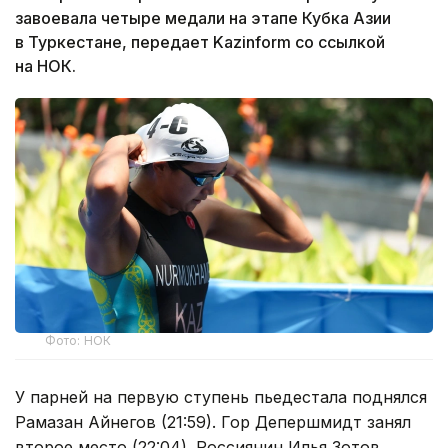
завоевала четыре медали на этапе Кубка Азии
в Туркестане, передает Kazinform со ссылкой
на НОК.
Фото: НОК
У парней на первую ступень пьедестала поднялся
Рамазан Айнегов (21:59). Гор Депершмидт занял
второе место (22:04). Россиянин Илья Зотов