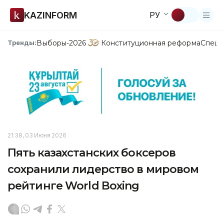
KAZINFORM
РУ
Выборы-2026
Конституционная реформа
Спецп
Тренды:
21:38, 03 Июня 2026
Пять казахстанских боксеров
сохранили лидерство в мировом
рейтинге World Boxing