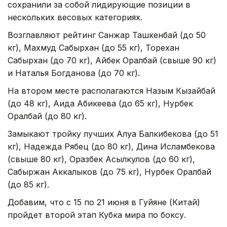
сохранили за собой лидирующие позиции в
нескольких весовых категориях.
Возглавляют рейтинг Санжар Ташкенбай (до 50
кг), Махмуд Сабырхан (до 55 кг), Торехан
Сабырхан (до 70 кг), Айбек Оралбай (свыше 90 кг)
и Наталья Богданова (до 70 кг).
На втором месте располагаются Назым Кызайбай
(до 48 кг), Аида Абикеева (до 65 кг), Нурбек
Оралбай (до 80 кг).
Замыкают тройку лучших Алуа Балкибекова (до 51
кг), Надежда Рябец (до 80 кг), Дина Исламбекова
(свыше 80 кг), Оразбек Асылкулов (до 60 кг),
Сабыржан Аккалыков (до 75 кг), Нурбек Оралбай
(до 85 кг).
Добавим, что с 15 по 21 июня в Гуйяне (Китай)
пройдет второй этап Кубка мира по боксу.