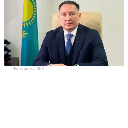
Фото: акимат ЗКО
Ранее распоряжением акима Западно-
Казахстанской области Наримана Торегалиева
от 3 июня 2026 года Мадияр Утешев был
отстранен от исполнения служебных
обязанностей сроком на один месяц.
Как сообщила на брифинге в Региональной службе