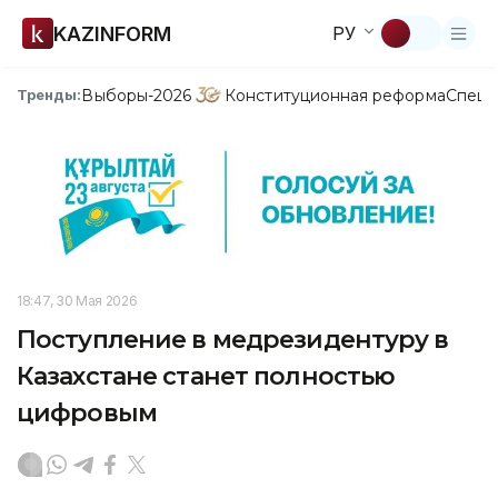
KAZINFORM
РУ
Выборы-2026
Конституционная реформа
Спецп
Тренды:
18:47, 30 Мая 2026
Поступление в медрезидентуру в
Казахстане станет полностью
цифровым