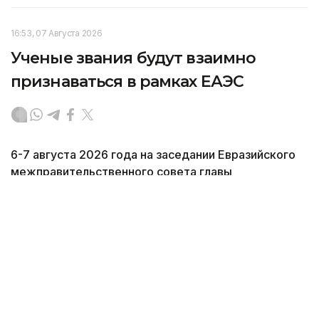
16:53, 07 Августа 2026
Ученые звания будут взаимно
признаваться в рамках ЕАЭС
6-7 августа 2026 года на заседании Евразийского
межправительственного совета главы
правительств государств-членов Евразийского
экономического союза подписали Соглашение
о взаимном признании документов об ученых
званиях в государствах-членах ЕАЭС, передает
Kazinform со ссылкой на Министерство торговли
и интеграции РК.