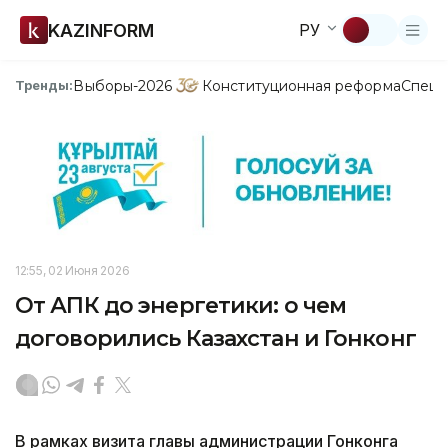
KAZINFORM
РУ
Выборы-2026
Конституционная реформа
Спецп
Тренды:
12:55, 02 Июня 2026
От АПК до энергетики: о чем
договорились Казахстан и Гонконг
В рамках визита главы администрации Гонконга