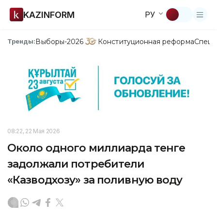
KAZINFORM
РУ
Выборы-2026
Конституционная реформа
Спецп
Тренды:
08:22, 22 Мая 2026
Около одного миллиарда тенге
задолжали потребители
«Казводхозу» за поливную воду