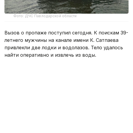
Фото: ДЧС Павлодарской области
Вызов о пропаже поступил сегодня. К поискам 39-
летнего мужчины на канале имени К. Сатпаева
привлекли две лодки и водолазов. Тело удалось
найти оперативно и извлечь из воды.
По предварительным данным, мужчина купался
в запрещенном месте.
— Канал имени Каныша Сатпаева является
техническим гидротехническим
сооружением, купание в нем запрещено.
Спасатели призывают жителей соблюдать
правила безопасности, отдыхать только
на оборудованных пляжах и не заходить
в воду в необорудованных для купания