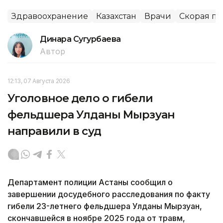
Здравоохранение
Казахстан
Врачи
Скорая п
Динара Сугурбаева
Автор
12:13, 07 Августа 2026
Уголовное дело о гибели
фельдшера Улданы Мырзуан
направили в суд
Департамент полиции Астаны сообщил о
завершении досудебного расследования по факту
гибели 23-летнего фельдшера Улданы Мырзуан,
скончавшейся в ноябре 2025 года от травм,