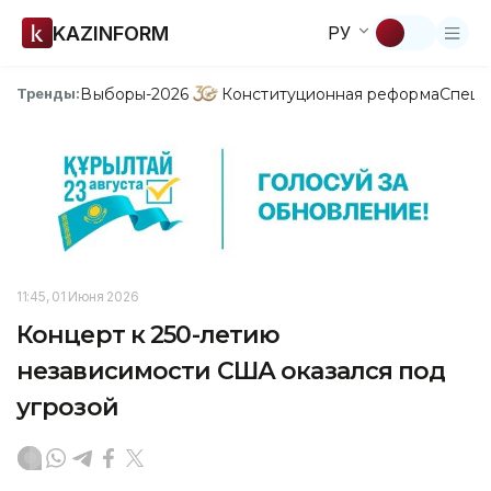
KAZINFORM
РУ
Выборы-2026
Конституционная реформа
Спецп
Тренды:
11:45, 01 Июня 2026
Концерт к 250-летию
независимости США оказался под
угрозой