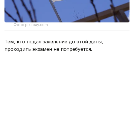
Фото: pixabay.com
Тем, кто подал заявление до этой даты,
проходить экзамен не потребуется.
По данным Yle, в ходе экзамена будут проверять
знания об устройстве финского общества и его
основных принципах. Вопросы будут касаться
законодательства, основных прав человека,
равенства, а также истории и культуры страны.
Экзамен будет проходить в электронном виде
на финском или шведском языках, его могут сдать
люди трудоспособного возраста — от 18
до 65 лет. От сдачи экзамена освобождаются те,
кто окончил лицей или вуз на финском