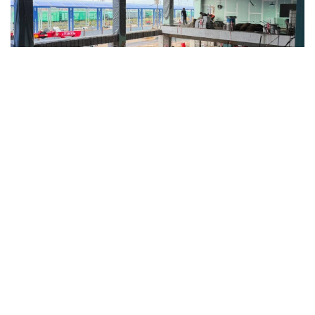
Фото: Министерство транспорта РК
Работы ведутся в соответствии с утвержденным
графиком в рамках масштабной программы
модернизации железнодорожной инфраструктуры
страны, реализуемой по поручению Главы
государства.