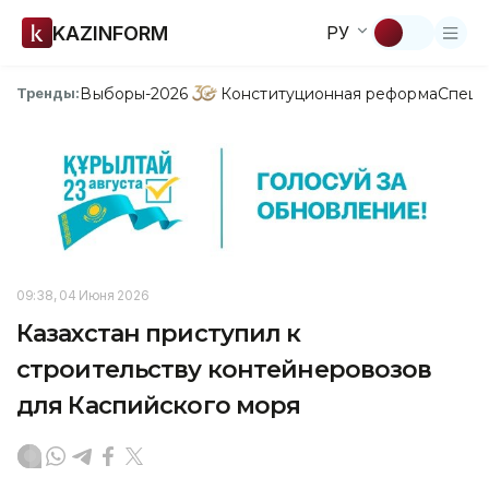
KAZINFORM
РУ
Выборы-2026
Конституционная реформа
Спецп
Тренды:
09:38, 04 Июня 2026
Казахстан приступил к
строительству контейнеровозов
для Каспийского моря