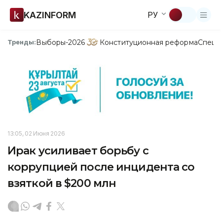
KAZINFORM
РУ
Выборы-2026
Конституционная реформа
Спецп
Тренды:
13:05, 02 Июня 2026
Ирак усиливает борьбу с
коррупцией после инцидента со
взяткой в $200 млн