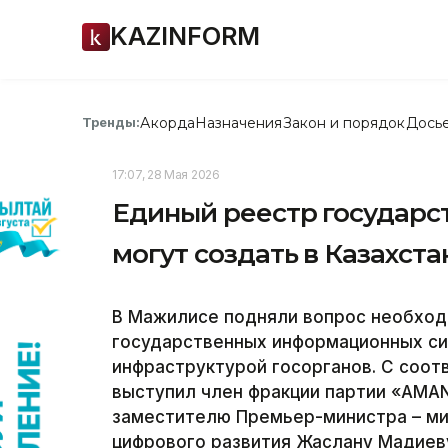
KAZINFORM
Акорда
Назначения
Закон и порядок
Дось
Тренды:
17:07, 28 Мая 2026
Единый реестр государс
могут создать в Казахста
В Мажилисе подняли вопрос необход
государственных информационных си
инфраструктурой госорганов. С соо
выступил член фракции партии «AMAN
заместителю Премьер-министра – ми
цифрового развития Жаслану Мадиев