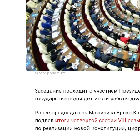
Фото: parlam.kz
Заседание проходит с участием Презид
государства подведет итоги работы дв
Ранее председатель Мажилиса Ерлан Ко
подвел
итоги четвертой сессии VIII соз
по реализации новой Конституции, цифр