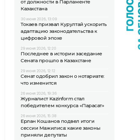
от должности в Парламенте
Казахстана
30 июня 2026, 13:09
Токаев призвал Курултай ускорить
адаптацию законодательства к
цифровой эпохе
29 июня 2026, 12:20
Последнее в истории заседание
Сената прошло в Казахстане
29 июня 2026, 12:12
Сенат одобрил закон о нотариате:
что изменится
26 июня 2026, 19:36
Журналист Kazinform стал
победителем конкурса «Парасат»
26 июня 2026, 15:38
Ерлан Кошанов подвел итоги
сессии Мажилиса: какие законы
приняли депутаты