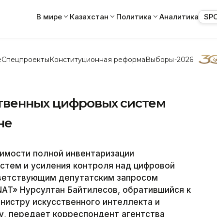
В мире
Казахстан
Политика
Аналитика
SP
е
Спецпроекты
Конституционная реформа
Выборы-2026
твенных цифровых систем
не
имости полной инвентаризации
стем и усиления контроля над цифровой
тветствующим депутатским запросом
AT» Нурсултан Байтилесов, обратившийся к
нистру искусственного интеллекта и
у, передает корреспондент агентства