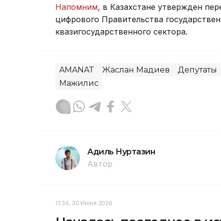
Напомним
, в Казахстане утвержден пе
цифрового Правительства государствен
квазигосударственного сектора.
AMANAT
Жаслан Мадиев
Депутаты
Мажилис
Адиль Нуртазин
Автор
11:34, 30 Июня 2026