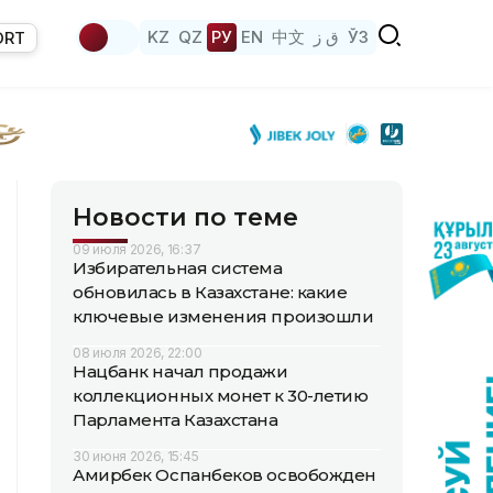
KZ
QZ
РУ
EN
中文
ق ز
ЎЗ
ORT
Новости по теме
09 июля 2026, 16:37
Избирательная система
обновилась в Казахстане: какие
ключевые изменения произошли
08 июля 2026, 22:00
Нацбанк начал продажи
коллекционных монет к 30-летию
Парламента Казахстана
30 июня 2026, 15:45
Амирбек Оспанбеков освобожден