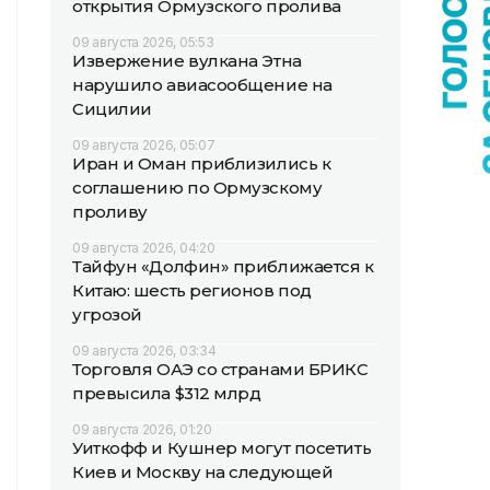
открытия Ормузского пролива
09 августа 2026, 05:53
Извержение вулкана Этна
нарушило авиасообщение на
Сицилии
09 августа 2026, 05:07
Иран и Оман приблизились к
соглашению по Ормузскому
проливу
09 августа 2026, 04:20
Тайфун «Долфин» приближается к
Китаю: шесть регионов под
угрозой
09 августа 2026, 03:34
Торговля ОАЭ со странами БРИКС
превысила $312 млрд
09 августа 2026, 01:20
Уиткофф и Кушнер могут посетить
Киев и Москву на следующей