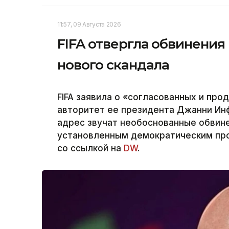
11:57, 09 Августа 2026
FIFA отвергла обвинения
нового скандала
FIFA заявила о «согласованных и пр
авторитет ее президента Джанни Инфа
адрес звучат необоснованные обвин
установленным демократическим проц
со ссылкой на
DW
.