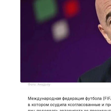
Фото: Анадолу
Международная федерация футбола (FIFA)
в котором осудила «согласованные и п
лиц подорвать авторитет» ее президен