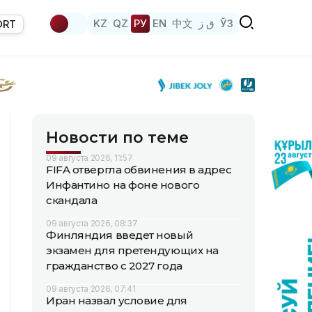
KZ
QZ
РУ
EN
中文
ق ز
ЎЗ
ORT
Новости по теме
09 августа 2026, 11:57
FIFA отвергла обвинения в адрес
Инфантино на фоне нового
скандала
09 августа 2026, 08:37
Финляндия введет новый
экзамен для претендующих на
гражданство с 2027 года
09 августа 2026, 07:41
Иран назвал условие для