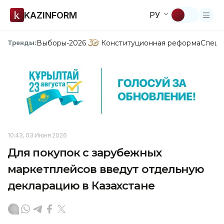
KAZINFORM
РУ
Выборы-2026
Конституционная реформа
Спецп
Тренды:
10:43, 03 Июня 2026
Для покупок с зарубежных
маркетплейсов введут отдельную
декларацию в Казахстане