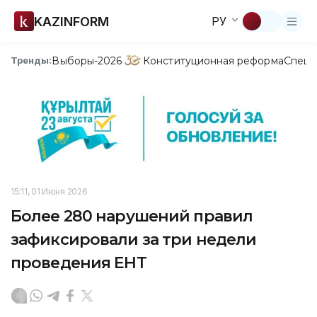
KAZINFORM
РУ
Выборы-2026
Конституционная реформа
Спецп
Тренды:
15:11, 01 Июня 2026
Более 280 нарушений правил
зафиксировали за три недели
проведения ЕНТ