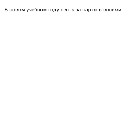
В новом учебном году сесть за парты в восьми
новых комфортных школах смогут 11 700
учеников. Все эти школы приобретаются
у частных инвесторов по механизму выкупа
как «товар под ключ» с подведением инженерно-
коммуникационной инфраструктуры.
По данным акимата Алматы, в декабре 2025 года
на всех восьми объектах завершены строительно-
монтажные работы, проведены техническое
обследование и оценка стоимости объектов,
заключены договоры купли-продажи.