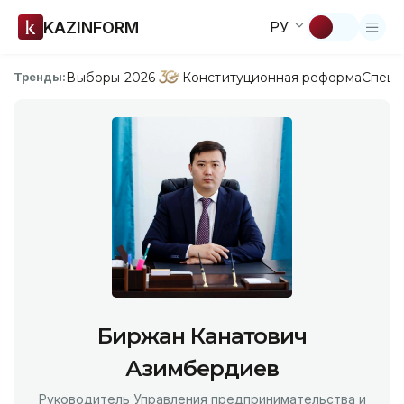
KAZINFORM
РУ
Выборы-2026
Конституционная реформа
Спецп
Тренды:
Биржан Канатович
Азимбердиев
Руководитель Управления предпринимательства и