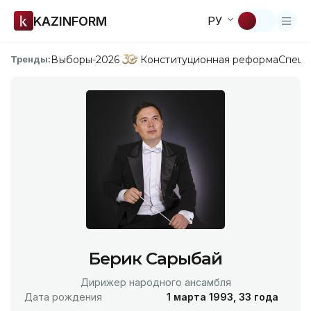
KAZINFORM
РУ
Выборы-2026
Конституционная реформа
Спецп
Тренды:
Берик Сарыбай
Дирижер народного ансамбля
Дата рождения
1 марта 1993, 33 года