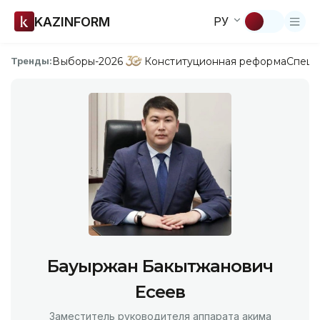
KAZINFORM
РУ
Выборы-2026
Конституционная реформа
Спецп
Тренды:
Бауыржан Бакытжанович
Есеев
Заместитель руководителя аппарата акима