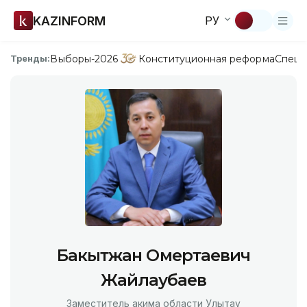
KAZINFORM
РУ
Выборы-2026
Конституционная реформа
Спецп
Тренды:
Бакытжан Омертаевич
Жайлаубаев
Заместитель акима области Улытау