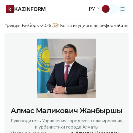
KAZINFORM
РУ
Выборы-2026
Конституционная реформа
Спецп
Тренды:
Алмас Маликович Жанбыршы
Руководитель Управления городского планирования
и урбанистики города Алматы