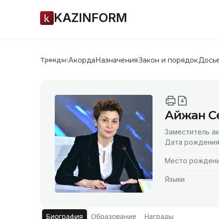
KAZINFORM
Акорда
Назначения
Закон и порядок
Дось
Тренды:
Айжан С
Заместитель а
Дата рождени
Место рожден
Языки
Биография
Образование
Награды