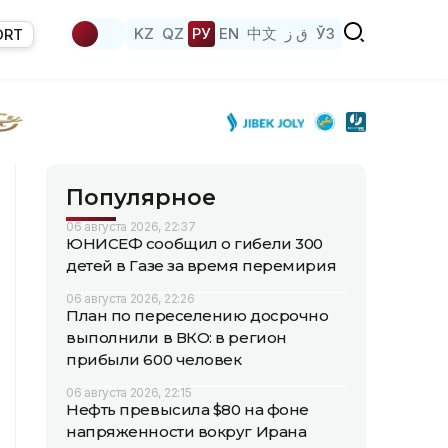
KZ
QZ
РУ
EN
中文
ق ز
ЎЗ
ORT
Популярное
06 августа 2026, 22:37
ЮНИСЕФ сообщил о гибели 300
детей в Газе за время перемирия
06 августа 2026, 22:26
План по переселению досрочно
выполнили в ВКО: в регион
прибыли 600 человек
06 августа 2026, 22:15
Нефть превысила $80 на фоне
напряженности вокруг Ирана