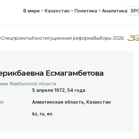
В мире
Казахстан
Политика
Аналитика
SP
е
Спецпроекты
Конституционная реформа
Выборы-2026
ерикбаевна Есмагамбетова
кима Жамбылской области
я
5 апреля 1972, 54 года
ия
Алматинская область, Казахстан
kz, ru, en